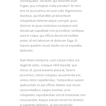
consequatur, vel illum, qui dolorem eum
fugiat, quo voluptas nulla pariatur? At vero
eos et accusamus et iusto odio dignissimos
ducimus, qui blanditiis praesentium
voluptatum deleniti atque corrupti, quos
dolores et quas molestias excepturi sint,
obcaecati cupiditate non provident, similique
sunt in culpa, qui officia deserunt mollitia
animi, id est laborum et dolorum fuga. Et
harum quidem rerum facilis est et expedita
distinctio.
Nam libero tempore, cum soluta nobis est
eligendi optio, cumque nihil impedit, quo
minus id, quod maxime placeat, facere
possimus, omnis voluptas assumenda est,
omnis dolor repellendus. Temporibus autem
quibusdam et aut officiis debitis aut rerum
necessitatibus saepe eveniet, ut et
voluptates repudiandae sint et molestiae non
recusandae. Itaque earum rerum hic tenetur
a sapiente delectus, ut aut reiciendis