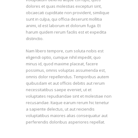
dolores et quas molestias excepturi sint,
obcaecati cupiditate non provident, similique
sunt in culpa, qui officia deserunt mollitia
animi, id est laborum et dolorum fuga. Et
harum quidem rerum facilis est et expedita
distinctio.
Nam libero tempore, cum soluta nobis est
eligendi optio, cumque nihil impedit, quo
minus id, quod maxime placeat, facere
possimus, omnis voluptas assumenda est,
omnis dolor repellendus. Temporibus autem
quibusdam et aut officiis debitis aut rerum
necessitatibus saepe eveniet, ut et
voluptates repudiandae sint et molestiae non
recusandae. Itaque earum rerum hic tenetur
a sapiente delectus, ut aut reiciendis
voluptatibus maiores alias consequatur aut
perferendis doloribus asperiores repellat.