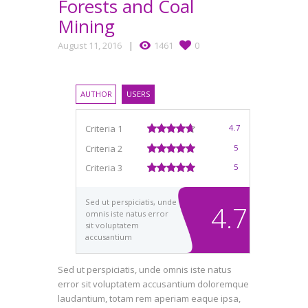
Forests and Coal
Mining
August 11, 2016
1461
0
AUTHOR
USERS
Criteria 1
4.7
Criteria 2
5
Criteria 3
5
Sed ut perspiciatis, unde
4.7
omnis iste natus error
sit voluptatem
accusantium
doloremque
laudantium, totam rem
Sed ut perspiciatis, unde omnis iste natus
aperiam eaque ipsa,
error sit voluptatem accusantium doloremque
quae ab illo inventore
veritatis et quasi
laudantium, totam rem aperiam eaque ipsa,
architecto beatae vitae