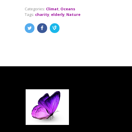
Categories:
Climat
,
Oceans
Tags:
charity
,
elderly
,
Nature