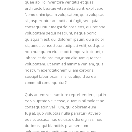
quae ab illo inventore veritatis et quasi
dicta sunt,
architecto beatae vitae dicta sunt, explicabo.
Nemo enim ipsam voluptatem, quia voluptas
sit, aspernatur aut odit aut fugit, sed quia
consequuntur magni dolores eos, qui ratione
voluptatem sequi nesciunt, neque porro
quisquam est, qui dolorem ipsum, quia dolor
sit, amet, consectetur, adipisci velit, sed quia
non numquam eius modi tempora incidunt, ut
labore et dolore magnam aliquam quaerat
voluptatem. Ut enim ad minima veniam, quis
nostrum exercitationem ullam corporis
suscipit laboriosam, nisi ut aliquid ex ea
commodi consequatur?
Quis autem vel eum iure reprehenderit, qui in
ea voluptate velit esse, quam nihil molestiae
consequatur, vel illum, qui dolorem eum
fugiat, quo voluptas nulla pariatur? At vero
eos et accusamus et iusto odio dignissimos
ducimus, qui blanditiis praesentium
voluptatum deleniti atque corrupti, quos