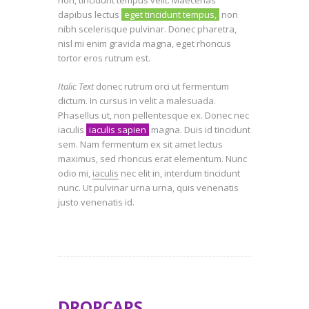
non, tincidunt tempus velit. Maecenas
dapibus lectus
eget tincidunt tempus,
non
nibh scelerisque pulvinar. Donec pharetra,
nisl mi enim gravida magna, eget rhoncus
tortor eros rutrum est.
Italic Text
donec rutrum orci ut fermentum
dictum. In cursus in velit a malesuada.
Phasellus ut, non pellentesque ex. Donec nec
iaculis
iaculis sapien
magna. Duis id tincidunt
sem. Nam fermentum ex sit amet lectus
maximus, sed rhoncus erat elementum. Nunc
odio mi,
iaculis
nec elit in, interdum tincidunt
nunc. Ut pulvinar urna urna, quis venenatis
justo venenatis id.
DROPCAPS