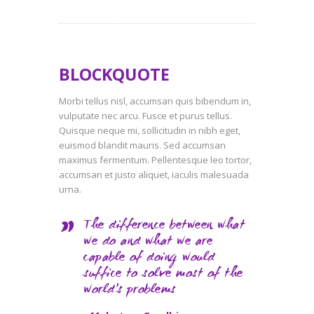
BLOCKQUOTE
Morbi tellus nisl, accumsan quis bibendum in,
vulputate nec arcu. Fusce et purus tellus.
Quisque neque mi, sollicitudin in nibh eget,
euismod blandit mauris. Sed accumsan
maximus fermentum. Pellentesque leo tortor,
accumsan et justo aliquet, iaculis malesuada
urna.
The difference between what
we do and what we are
capable of doing would
suffice to solve most of the
world’s problems