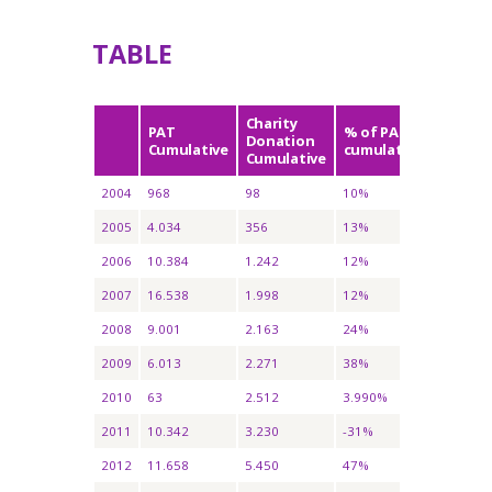
TABLE
Charity
PAT
% of PAT
Donation
Cumulative
cumulative
Cumulative
2004
968
98
10%
2005
4.034
356
13%
2006
10.384
1.242
12%
2007
16.538
1.998
12%
2008
9.001
2.163
24%
2009
6.013
2.271
38%
2010
63
2.512
3.990%
2011
10.342
3.230
-31%
2012
11.658
5.450
47%