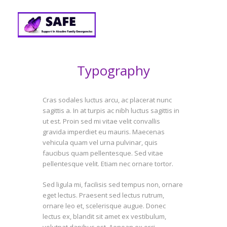
Typography
Cras sodales luctus arcu, ac placerat nunc
sagittis a. In at turpis ac nibh luctus sagittis in
ut est. Proin sed mi vitae velit convallis
gravida imperdiet eu mauris. Maecenas
vehicula quam vel urna pulvinar, quis
faucibus quam pellentesque. Sed vitae
pellentesque velit. Etiam nec ornare tortor.
Sed ligula mi, facilisis sed tempus non, ornare
eget lectus. Praesent sed lectus rutrum,
ornare leo et, scelerisque augue. Donec
lectus ex, blandit sit amet ex vestibulum,
volutpat dapibus est. Aenean ex orci,