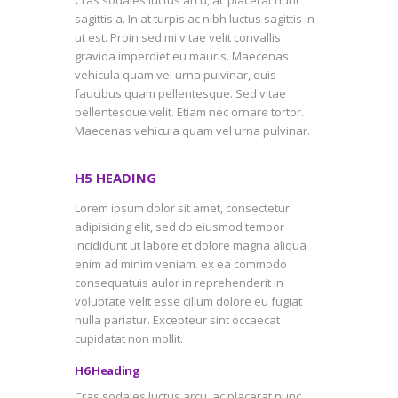
sagittis a. In at turpis ac nibh luctus sagittis in
ut est. Proin sed mi vitae velit convallis
gravida imperdiet eu mauris. Maecenas
vehicula quam vel urna pulvinar, quis
faucibus quam pellentesque. Sed vitae
pellentesque velit. Etiam nec ornare tortor.
Maecenas vehicula quam vel urna pulvinar.
H5 HEADING
Lorem ipsum dolor sit amet, consectetur
adipisicing elit, sed do eiusmod tempor
incididunt ut labore et dolore magna aliqua
enim ad minim veniam. ex ea commodo
consequatuis aulor in reprehenderit in
voluptate velit esse cillum dolore eu fugiat
nulla pariatur. Excepteur sint occaecat
cupidatat non mollit.
H6 Heading
Cras sodales luctus arcu, ac placerat nunc